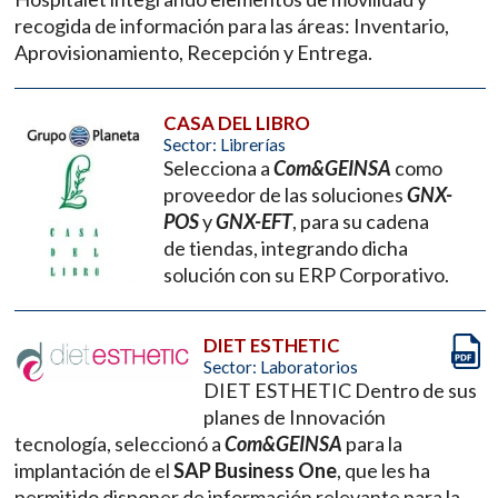
recogida de información para las áreas: Inventario,
Aprovisionamiento, Recepción y Entrega.
CASA DEL LIBRO
Sector: Librerías
Selecciona a
Com&GEINSA
como
proveedor de las soluciones
GNX-
POS
y
GNX-EFT
, para su cadena
de tiendas, integrando dicha
solución con su ERP Corporativo.
DIET ESTHETIC
Sector: Laboratorios
DIET ESTHETIC Dentro de sus
planes de Innovación
tecnología, seleccionó a
Com&GEINSA
para la
implantación de el
SAP Business One
, que les ha
permitido disponer de información relevante para la