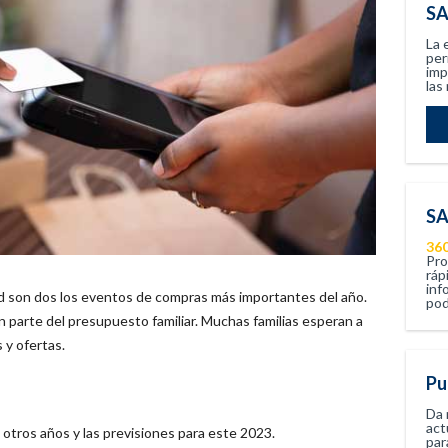
SA
La 
per
imp
las
SA
36
Pro
ráp
inf
idad son dos los eventos de compras más importantes del año.
pod
 parte del presupuesto familiar. Muchas familias esperan a
 y ofertas.
Pu
Da 
act
 otros años y las previsiones para este 2023.
par