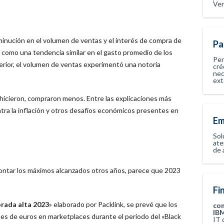
Ven
inución en el volumen de ventas y el interés de compra de
Pa
í como una tendencia similar en el gasto promedio de los
Per
rior, el volumen de ventas experimentó una notoria
cré
nec
ext
 hicieron, compraron menos. Entre las explicaciones más
ra la inflación y otros desafíos económicos presentes en
Em
Sol
ate
de 
ontar los máximos alcanzados otros años, parece que 2023
Fi
orada alta 2023
» elaborado por Packlink, se prevé que los
co
IBM
nes de euros en marketplaces durante el período del «Black
IT 