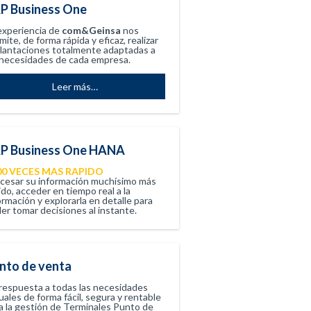
P Business One
experiencia de
com&Geinsa
nos
mite, de forma rápida y eficaz, realizar
lantaciones totalmente adaptadas a
 necesidades de cada empresa.
Leer más
…
P Business One HANA
00 VECES MAS RAPIDO
cesar su información muchísimo más
ido, acceder en tiempo real a la
ormación y explorarla en detalle para
er tomar decisiones al instante.
nto de venta
respuesta a todas las necesidades
uales de forma fácil, segura y rentable
a la gestión de Terminales Punto de